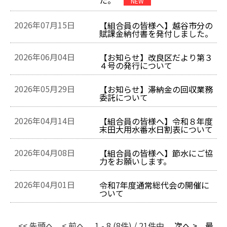
NEW
2026年07月15日
【組合員の皆様へ】越谷市分の
賦課金納付書を発付しました。
2026年06月04日
【お知らせ】改良区だより第３
４号の発行について
2026年05月29日
【お知らせ】滞納金の回収業務
委託について
2026年04月14日
【組合員の皆様へ】令和８年度
末田大用水番水日割表について
2026年04月08日
【組合員の皆様へ】節水にご協
力をお願いします。
2026年04月01日
令和7年度通常総代会の開催に
ついて
<< 先頭へ
< 前へ
1 - 8 (8件) / 21件中
次へ >
最