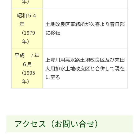
年）
昭和５４
年
土地改良区事務所が久喜より春日部
（1979
に移転
年）
平成 ７年
上豊川用悪水路土地改良区及び末田
６月
大用排水土地改良区と合併して現在
（1995
に至る
年）
アクセス（お問い合せ）